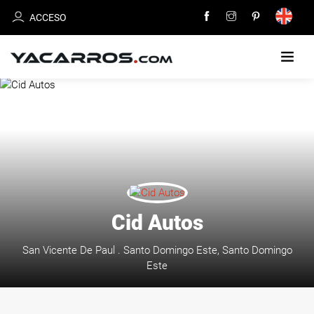
ACCESO
INICIO
CARROS
EN
VENTA
VENDE
Cid Autos
TU
CARRO
San Vicente De Paul . Santo Domingo Este, Santo Domingo
Este
DEALERS