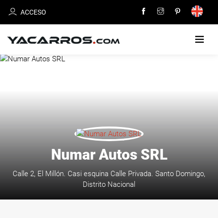
ACCESO
INICIO
CARROS
EN
VENTA
VENDE
Numar Autos SRL
TU
CARRO
Calle 2, El Millón. Casi esquina Calle Privada. Santo Domingo,
Distrito Nacional
DEALERS