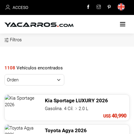
ACCESO
Filtros
INICIO
CARROS
EN
1108
Vehículos encontrados
VENTA
VENDE
TU
Kia
Sportage
LUXURY
2026
CARRO
Gasolina. 4 Cil.
2.0 L
40,990
US$
DEALERS
Toyota
Agya
2026