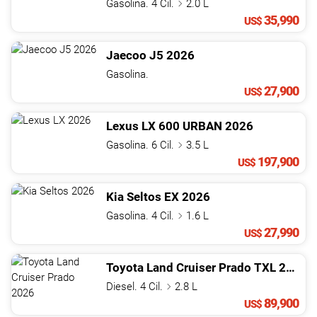
Gasolina. 4 Cil.
2.0 L
35,990
US$
Jaecoo
J5
2026
Gasolina.
27,900
US$
Lexus
LX
600 URBAN
2026
Gasolina. 6 Cil.
3.5 L
197,900
US$
Kia
Seltos
EX
2026
Gasolina. 4 Cil.
1.6 L
27,990
US$
Toyota
Land Cruiser Prado
TXL
2026
Diesel. 4 Cil.
2.8 L
89,900
US$