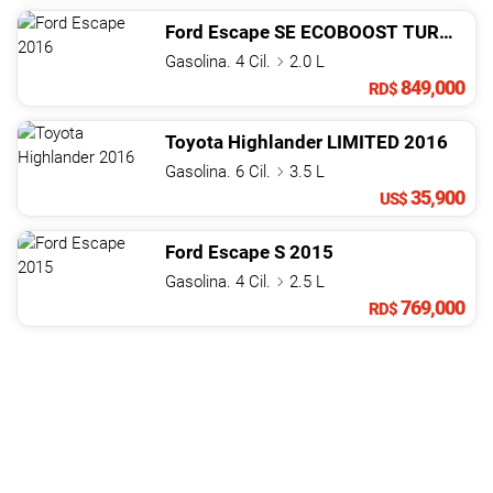
Ford
Escape
SE ECOBOOST TURBO
20
Gasolina. 4 Cil.
2.0 L
849,000
RD$
Toyota
Highlander
LIMITED
2016
Gasolina. 6 Cil.
3.5 L
35,900
US$
Ford
Escape
S
2015
Gasolina. 4 Cil.
2.5 L
769,000
RD$