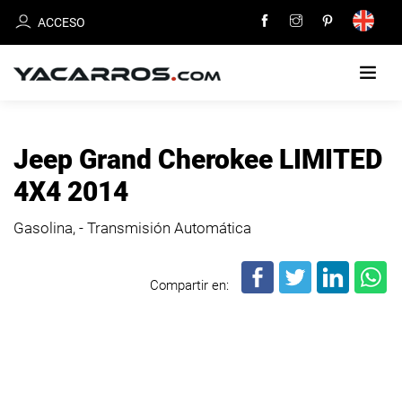
ACCESO
INICIO
Jeep Grand Cherokee LIMITED
CARROS
4X4 2014
EN
VENTA
Gasolina, - Transmisión Automática
VENDE
Compartir en:
TU
CARRO
DEALERS