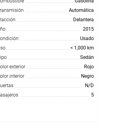
ombustible
Gasolina
ransmisión
Automática
racción
Delantera
ño
2015
ondición
Usado
so
< 1,000 km
ipo
Sedán
olor exterior
Rojo
olor interior
Negro
uertas
N/D
asajeros
5