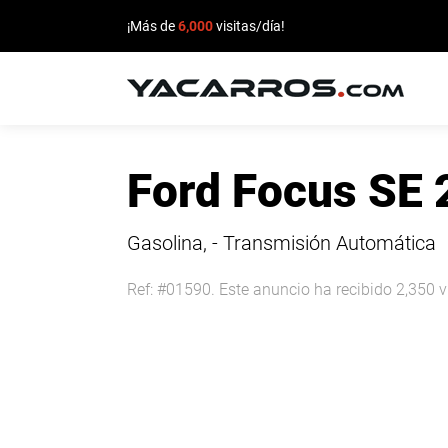
¡Más de
6,000
visitas/día!
INICIO
Ford Focus SE
CARROS
EN
Gasolina, - Transmisión Automática
VENTA
Ref: #01590. Este anuncio ha recibido 2,350 v
VENDE
TU
CARRO
DEALERS