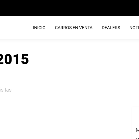
INICIO
CARROS EN VENTA
DEALERS
NOTI
 2015
isitas
M