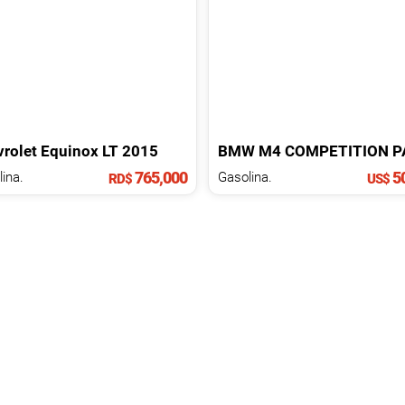
rolet
Equinox
LT
2015
BMW
M4
COMPETITION PACK
765,000
50
ina.
Gasolina.
RD$
US$