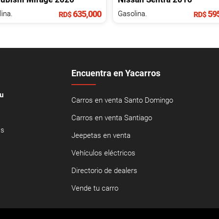
635,000
595
ina.
Gasolina.
RD$
RD$
Encuentra en Yacarros
u
Carros en venta Santo Domingo
Carros en venta Santiago
as
Jeepetas en venta
Vehículos eléctricos
Directorio de dealers
Vende tu carro