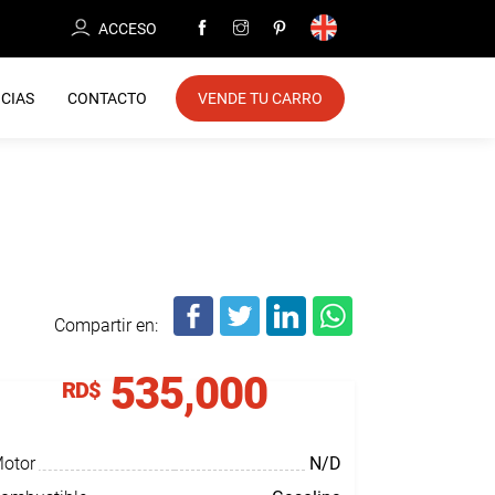
ACCESO
CIAS
CONTACTO
VENDE TU CARRO
Compartir en:
535,000
RD$
otor
N/D