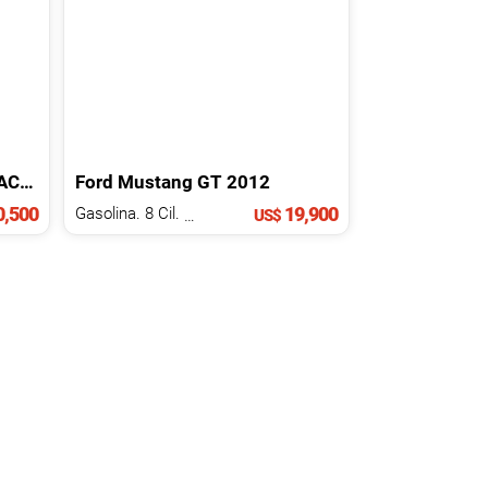
AGE
2015
Ford
Mustang
GT
2012
,500
19,900
Gasolina. 8 Cil.
5.0 L
US$