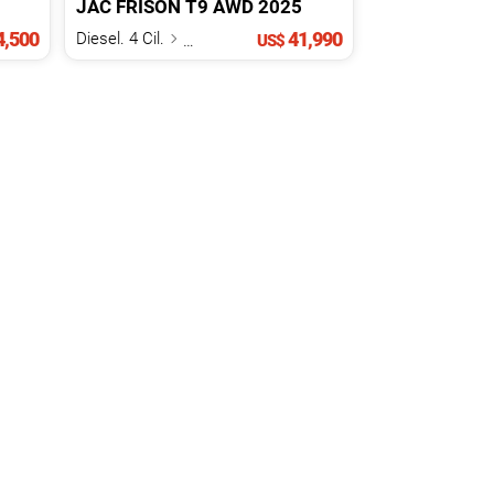
JAC
FRISON
T9 AWD
2025
,500
41,990
Diesel. 4 Cil.
2.0 L
US$