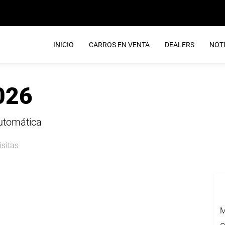
INICIO
CARROS EN VENTA
DEALERS
NOTI
026
Automática
isitas
M