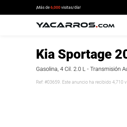
¡Más de
6,000
visitas/día!
INICIO
Kia Sportage 2
CARROS
EN
Gasolina, 4 Cil.
2.0 L - Transmisión 
VENTA
Ref: #03659. Este anuncio ha recibido 4,710 v
VENDE
TU
CARRO
DEALERS