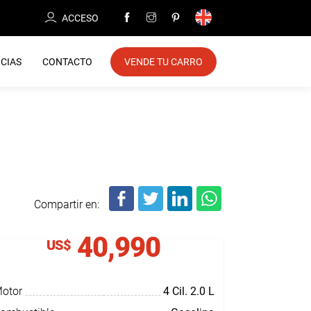
ACCESO
CIAS
CONTACTO
VENDE TU CARRO
Compartir en:
40,990
US$
otor
4 Cil.
2.0 L