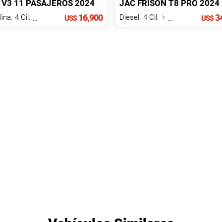
V3
11 PASAJEROS
2024
JAC
FRISON
T8 PRO
2024
16,900
34
Gasolina. 4 Cil.
1.5 L
Diesel. 4 Cil.
2.0 L
US$
US$