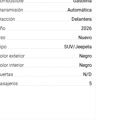
ombustible
Gasolina
ransmisión
Automática
racción
Delantera
ño
2026
so
Nuevo
ipo
SUV/Jeepeta
olor exterior
Negro
olor interior
Negro
uertas
N/D
asajeros
5