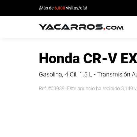
¡Más de
6,000
visitas/día!
INICIO
Honda CR-V EX
CARROS
EN
Gasolina, 4 Cil.
1.5 L - Transmisión 
VENTA
Ref: #03939. Este anuncio ha recibido 3,149 v
VENDE
TU
CARRO
DEALERS