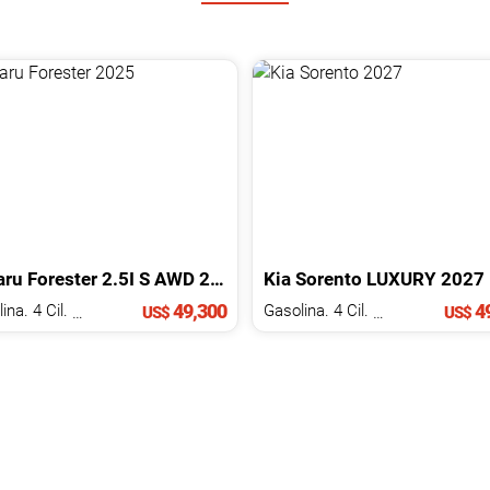
aru
Forester
2.5I S AWD
2025
Kia
Sorento
LUXURY
2027
49,300
49
Gasolina. 4 Cil.
2.5 L
Gasolina. 4 Cil.
2.5 L
US$
US$