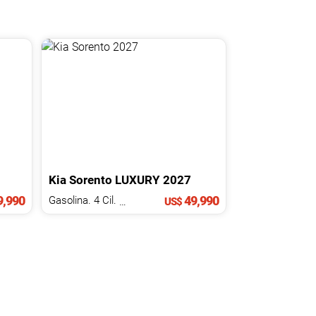
Kia
Sorento
LUXURY
2027
,990
49,990
Gasolina. 4 Cil.
2.5 L
US$