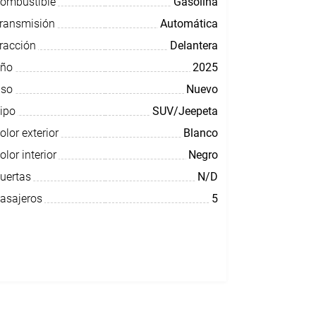
ombustible
Gasolina
ransmisión
Automática
racción
Delantera
ño
2025
so
Nuevo
ipo
SUV/Jeepeta
olor exterior
Blanco
olor interior
Negro
uertas
N/D
asajeros
5