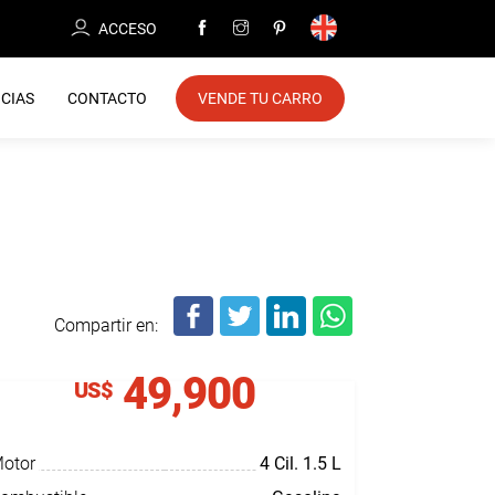
ACCESO
CIAS
CONTACTO
VENDE TU CARRO
Compartir en:
49,900
US$
otor
4 Cil.
1.5 L