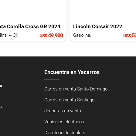
ota
Corolla Cross
GR
2024
Lincoln
Corsair
2022
49,900
53
Gasolina. 4 Cil.
2.0 L
Gasolina.
US$
US$
Encuentra en Yacarros
u
Carros en venta Santo Domingo
Carros en venta Santiago
as
Jeepetas en venta
Vehículos eléctricos
Directorio de dealers