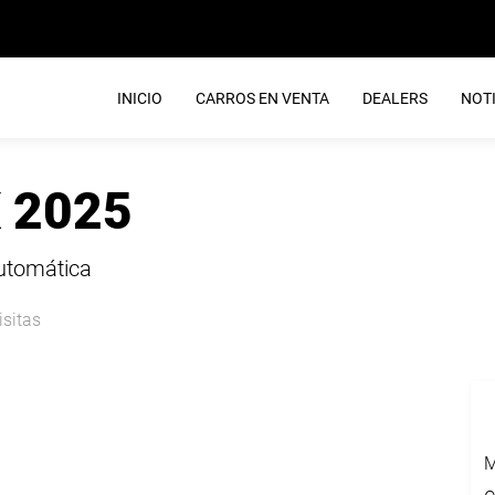
INICIO
CARROS EN VENTA
DEALERS
NOTI
 2025
Automática
isitas
M