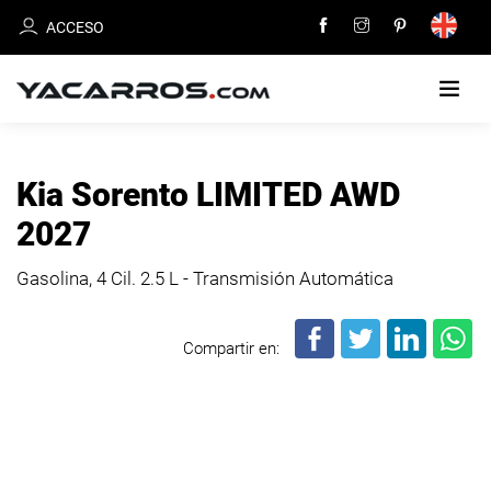
ACCESO
INICIO
Kia Sorento LIMITED AWD
CARROS
2027
EN
VENTA
Gasolina, 4 Cil.
2.5 L - Transmisión Automática
VENDE
Compartir en:
TU
CARRO
DEALERS