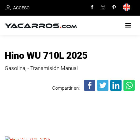
ACCESO
INICIO
Hino WU 710L 2025
CARROS
Gasolina, - Transmisión Manual
EN
VENTA
Compartir en:
VENDE
TU
CARRO
DEALERS