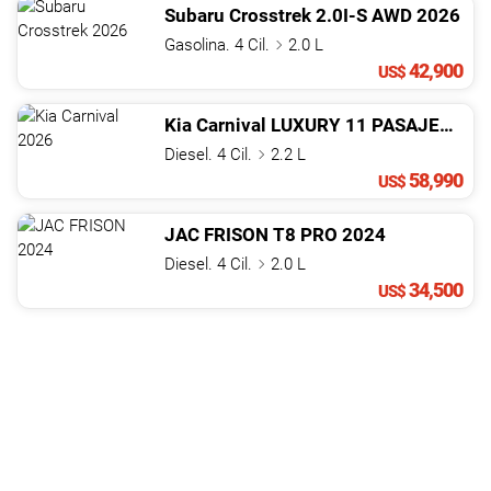
Subaru
Crosstrek
2.0I-S AWD
2026
Gasolina. 4 Cil.
2.0 L
42,900
US$
Kia
Carnival
LUXURY 11 PASAJEROS
2
Diesel. 4 Cil.
2.2 L
58,990
US$
JAC
FRISON
T8 PRO
2024
Diesel. 4 Cil.
2.0 L
34,500
US$