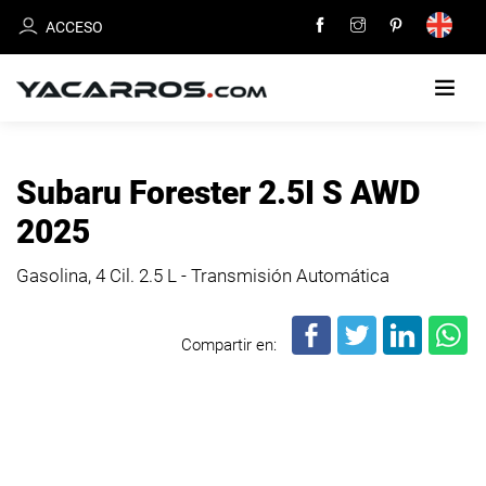
ACCESO
INICIO
Subaru Forester 2.5I S AWD
CARROS
2025
EN
VENTA
Gasolina, 4 Cil.
2.5 L - Transmisión Automática
VENDE
Compartir en:
TU
CARRO
DEALERS