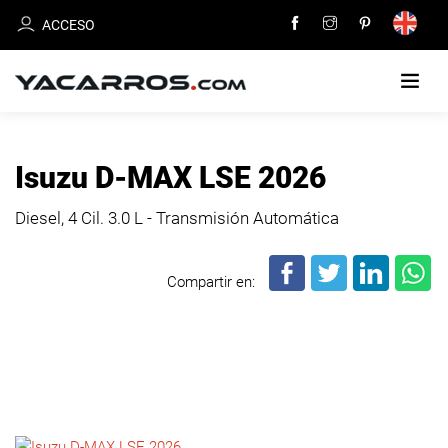
ACCESO
INICIO
Isuzu D-MAX LSE 2026
CARROS
Diesel, 4 Cil.
3.0 L - Transmisión Automática
EN
VENTA
Compartir en:
VENDE
TU
CARRO
DEALERS