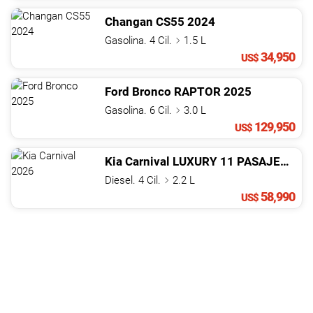
Changan
CS55
2024
Gasolina. 4 Cil.
1.5 L
34,950
US$
Ford
Bronco
RAPTOR
2025
Gasolina. 6 Cil.
3.0 L
129,950
US$
Kia
Carnival
LUXURY 11 PASAJEROS
2
Diesel. 4 Cil.
2.2 L
58,990
US$