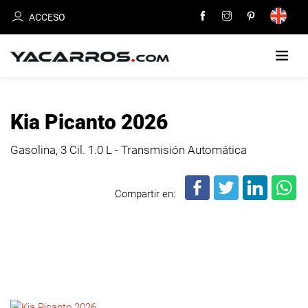
ACCESO
INICIO
Kia Picanto 2026
CARROS
Gasolina, 3 Cil.
1.0 L - Transmisión Automática
EN
VENTA
Compartir en:
VENDE
TU
CARRO
DEALERS