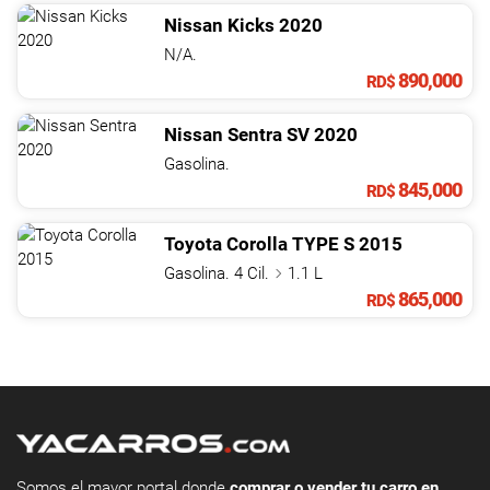
Nissan
Kicks
2020
N/A.
890,000
RD$
Nissan
Sentra
SV
2020
Gasolina.
845,000
RD$
Toyota
Corolla
TYPE S
2015
Gasolina. 4 Cil.
1.1 L
865,000
RD$
Somos el mayor portal donde
comprar o vender tu carro en