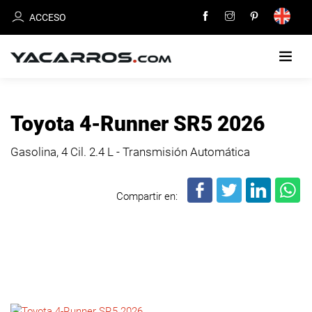
ACCESO
INICIO
Toyota 4-Runner SR5 2026
CARROS
Gasolina, 4 Cil.
2.4 L - Transmisión Automática
EN
VENTA
Compartir en:
VENDE
TU
CARRO
DEALERS