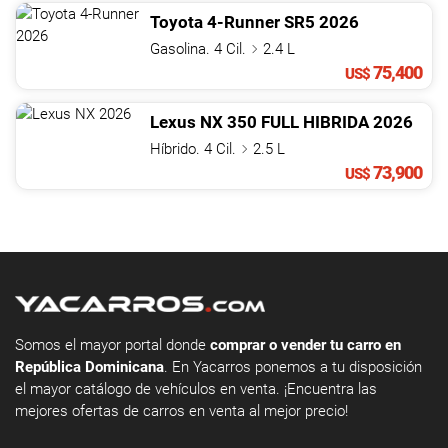
Toyota
4-Runner
SR5
2026
Gasolina. 4 Cil.
2.4 L
75,400
US$
Lexus
NX
350 FULL HIBRIDA
2026
Híbrido. 4 Cil.
2.5 L
73,900
US$
Somos el mayor portal donde
comprar o vender tu carro en
República Dominicana
. En Yacarros ponemos a tu disposición
el mayor catálogo de vehículos en venta. ¡Encuentra las
mejores ofertas de carros en venta al mejor precio!