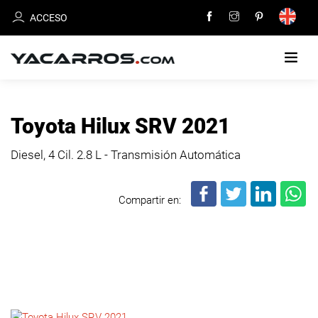
ACCESO
INICIO
Toyota Hilux SRV 2021
CARROS
Diesel, 4 Cil.
2.8 L - Transmisión Automática
EN
VENTA
Compartir en:
VENDE
TU
CARRO
DEALERS