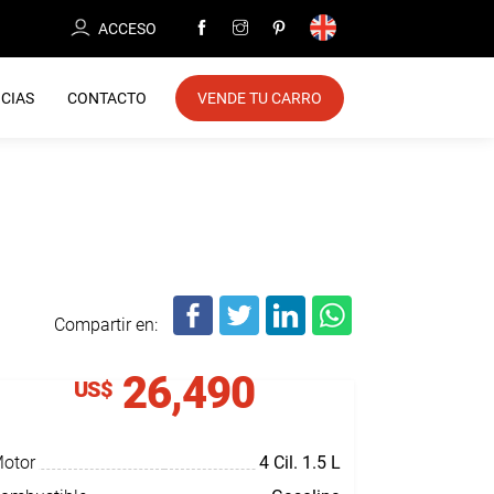
ACCESO
CIAS
CONTACTO
VENDE TU CARRO
Compartir en:
26,490
US$
otor
4 Cil.
1.5 L