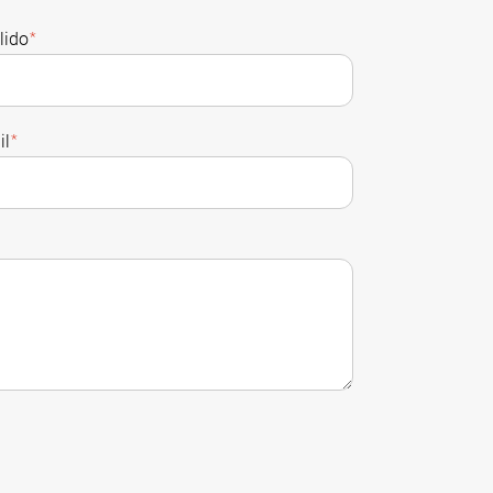
lido
*
il
*