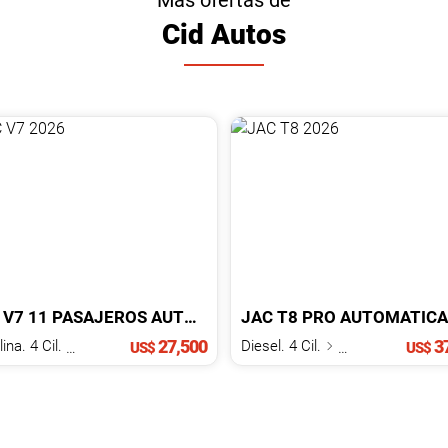
Más ofertas de
Cid Autos
V7
11 PASAJEROS AUTOMáTICA
JAC
2026
T8
PRO AUTOMATICA 4
27,500
37
Gasolina. 4 Cil.
1.5 L
Diesel. 4 Cil.
2.0 L
US$
US$