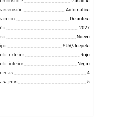
ombustible
Gasolina
ransmisión
Automática
racción
Delantera
ño
2027
so
Nuevo
ipo
SUV/Jeepeta
olor exterior
Rojo
olor interior
Negro
uertas
4
asajeros
5