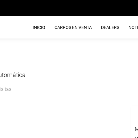
INICIO
CARROS EN VENTA
DEALERS
NOTI
Automática
isitas
M