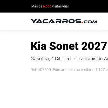
¡Más de
6,000
visitas/día!
INICIO
Kia Sonet 2027
CARROS
EN
Gasolina, 4 Cil.
1.5 L - Transmisión 
VENTA
Ref: #07590. Este anuncio ha recibido 1,127 v
VENDE
TU
CARRO
DEALERS