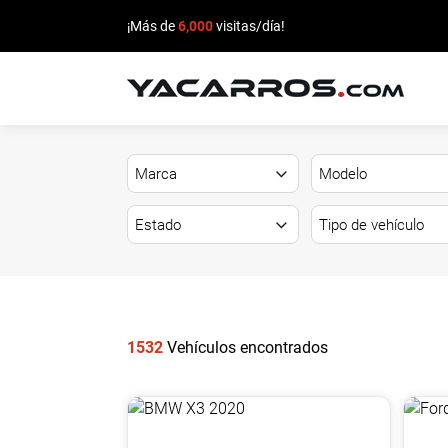
¡Más de
6,000
visitas/día!
INICIO
CARROS
EN
VENTA
VENDE
TU
1532
Vehículos encontrados
CARRO
DEALERS