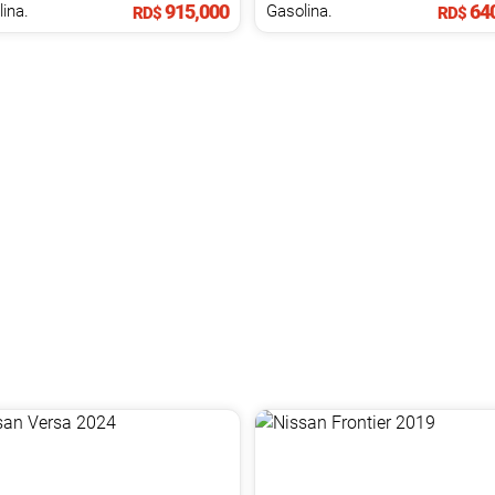
915,000
640
ina.
Gasolina.
RD$
RD$