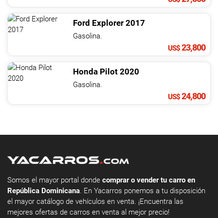
Ford
Explorer
2017
Gasolina.
23,800
US$
Honda
Pilot
2020
Gasolina.
24,800
US$
Somos el mayor portal donde
comprar o vender tu carro en
República Dominicana
. En Yacarros ponemos a tu disposición
el mayor catálogo de vehículos en venta. ¡Encuentra las
mejores ofertas de carros en venta al mejor precio!