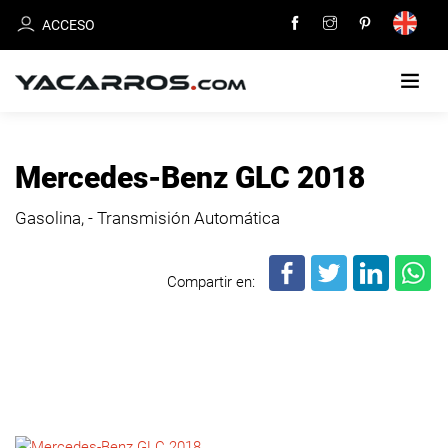
ACCESO
INICIO
Mercedes-Benz GLC 2018
CARROS
Gasolina, - Transmisión Automática
EN
VENTA
Compartir en:
VENDE
TU
CARRO
DEALERS