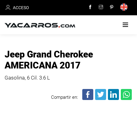
ACCESO
INICIO
Jeep Grand Cherokee
CARROS
AMERICANA 2017
EN
VENTA
Gasolina, 6 Cil.
3.6 L
VENDE
Compartir en:
TU
CARRO
DEALERS