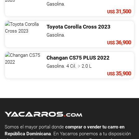
Gasolina.
31,500
US$
Toyota
Corolla Cross
2023
Gasolina.
36,900
US$
Changan
CS75
PLUS
2022
Gasolina. 4 Cil.
2.0 L
35,900
US$
Somos el mayor portal donde
comprar o vender tu carro en
República Dominicana
. En Yacarros ponemos a tu disposición