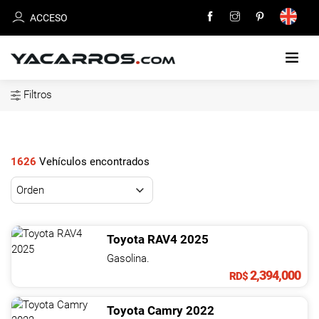
ACCESO
Filtros
INICIO
CARROS
EN
1626
Vehículos encontrados
VENTA
VENDE
TU
Toyota
RAV4
2025
CARRO
Gasolina.
2,394,000
RD$
DEALERS
Toyota
Camry
2022