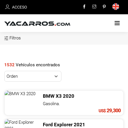
ACCESO
Filtros
INICIO
CARROS
EN
1532
Vehículos encontrados
VENTA
VENDE
TU
BMW
X3
2020
CARRO
Gasolina.
29,300
US$
DEALERS
Ford
Explorer
2021