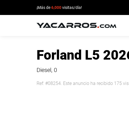
¡Más de
6,000
visitas/día!
INICIO
Forland L5 202
CARROS
EN
Diesel, 0
VENTA
Ref: #08254. Este anuncio ha recibido 175 vis
VENDE
TU
CARRO
DEALERS