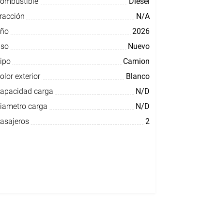
ombustible
Diesel
racción
N/A
ño
2026
so
Nuevo
ipo
Camion
olor exterior
Blanco
apacidad carga
N/D
iametro carga
N/D
asajeros
2