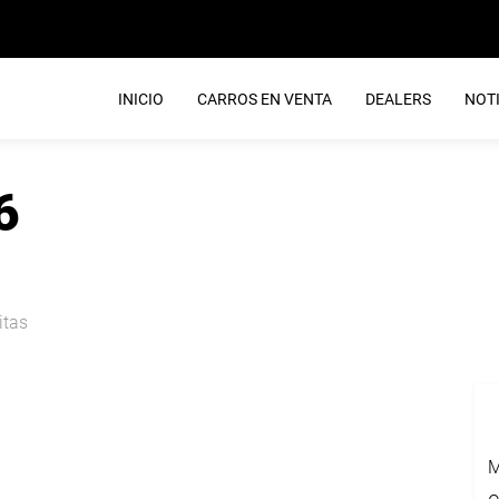
INICIO
CARROS EN VENTA
DEALERS
NOTI
6
itas
M