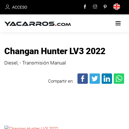
ACCESO
INICIO
Changan Hunter LV3 2022
CARROS
Diesel, - Transmisión Manual
EN
VENTA
Compartir en:
VENDE
TU
CARRO
DEALERS