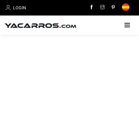
LOGIN
HOME
CARS
FOR
SALE
SELL
YOUR
CAR
DEALERS
DIRECTORY